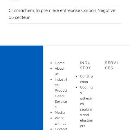
Crismachem, la première entreprise Carbon Negative
du secteur
INDU
SERVI
Home
STRY
CES
About
us
Constru
Industri
ction
es,
Coating
Product
s,
s and
adhesiv
Service
es,
s
sealant
Media
s and
Work
elastom
with us
ers
Contact