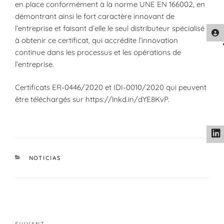
en place conformément à la norme UNE EN 166002, en
démontrant ainsi le fort caractère innovant de
l’entreprise et faisant d’elle le seul distributeur spécialisé
à obtenir ce certificat, qui accrédite l’innovation
continue dans les processus et les opérations de
l’entreprise.
Certificats ER-0446/2020 et IDI-0010/2020 qui peuvent
être téléchargés sur https://lnkd.in/dYE8KvP.
CATÉGORIES
NOTICIAS
Navigation
de
SUIVANT