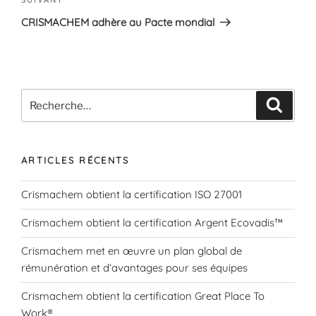
Article
l’article
suivant
CRISMACHEM adhère au Pacte mondial
Recherche
Recher
pour
:
ARTICLES RÉCENTS
Crismachem obtient la certification ISO 27001
Crismachem obtient la certification Argent Ecovadis™
Crismachem met en œuvre un plan global de
rémunération et d’avantages pour ses équipes
Crismachem obtient la certification Great Place To
Work®