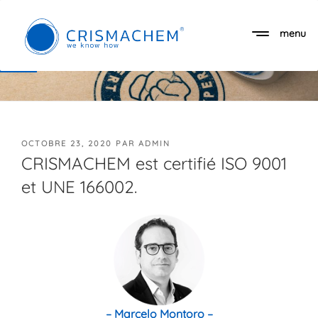
Aller
au
menu
Ouvrir la barre d’outils
contenu
principal
PUBLIÉ
OCTOBRE 23, 2020
PAR
ADMIN
LE
CRISMACHEM est certifié ISO 9001
et UNE 166002.
– Marcelo Montoro –