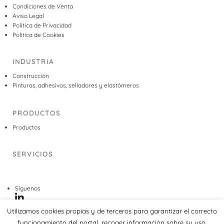
Condiciones de Venta
Aviso Legal
Política de Privacidad
Política de Cookies
INDUSTRIA
Construcción
Pinturas, adhesivos, selladores y elastómeros
PRODUCTOS
Productos
SERVICIOS
Síguenos
Utilizamos cookies propias y de terceros para garantizar el correcto
© 2020 Crismachen. All rights reserved
funcionamiento del portal, recoger información sobre su uso,